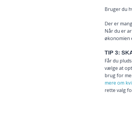
Bruger du hv
Der er mange
Når du er ar
økonomien er
TIP 3: S
Får du pluds
vælge at opt
brug for mer
mere om kvi
rette valg fo