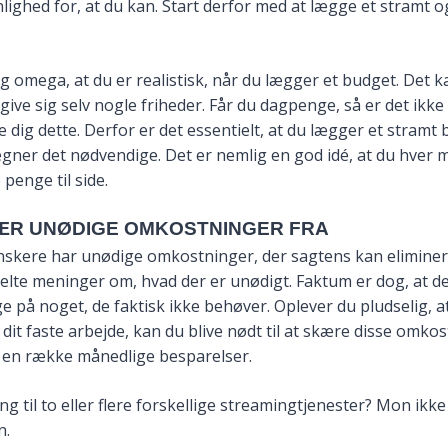
lighed for, at du kan. Start derfor med at lægge et stramt og
og omega, at du er realistisk, når du lægger et budget. Det k
 give sig selv nogle friheder. Får du dagpenge, så er det ikke 
de dig dette. Derfor er det essentielt, at du lægger et stramt
gner det nødvendige. Det er nemlig en god idé, at du hver
penge til side.
SKÆR UNØDIGE OMKOSTNINGER FRA
nskere har unødige omkostninger, der sagtens kan eliminer
delte meninger om, hvad der er unødigt. Faktum er dog, at de
 på noget, de faktisk ikke behøver. Oplever du pludselig, a
ra dit faste arbejde, kan du blive nødt til at skære disse omko
e en række månedlige besparelser.
g til to eller flere forskellige streamingtjenester? Mon ikk
n.