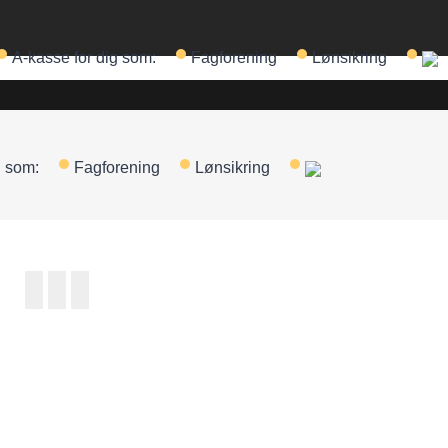
A-kasse for dig som:
Fagforening
Lønsikring
g som:
Fagforening
Lønsikring