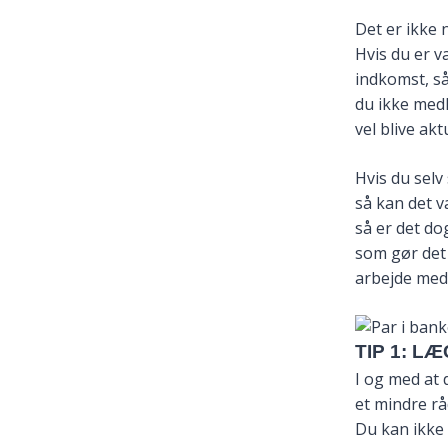
Det er ikke
Hvis du er v
indkomst, så 
du ikke med
vel blive aktu
Hvis du selv 
så kan det v
så er det dog
som gør det
arbejde med 
TIP 1: L
I og med at d
et mindre rå
Du kan ikke 