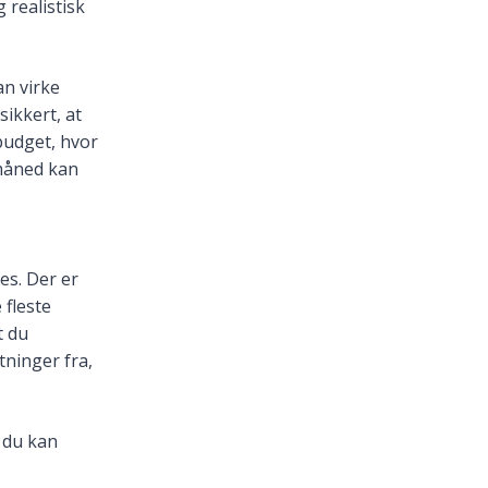
 realistisk
an virke
sikkert, at
 budget, hvor
 måned kan
es. Der er
 fleste
t du
stninger fra,
e du kan