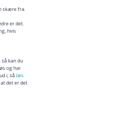
n skære fra.
dre er det.
ng, hvis
, så kan du
løs og har
ud i, så
læs
at det er det