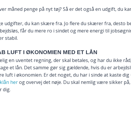
er måned penge på nyt tøj? Så er det også en udgift, du ka
 udgifter, du kan skære fra. Jo flere du skærer fra, desto be
bejdsløs, får du mere ro i sindet og mere energi til jobsøgni
 stabil.
KAB LUFT I ØKONOMIEN MED ET LÅN
elig en uventet regning, der skal betales, og har du ikke råd
age et lån. Det samme gør sig gældende, hvis du er arbejds
e luft i økonomien. Er det noget, du har i sinde at kaste dig 
klå
n her
og overvej det nøje. Du skal nemlig være sikker på, 
r dig.