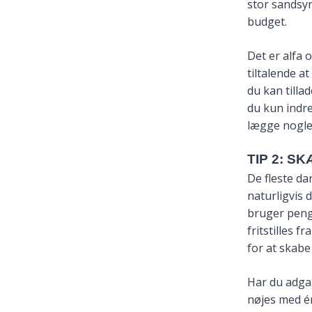
stor sandsyn
budget.
Det er alfa 
tiltalende at
du kan tilla
du kun indre
lægge nogle 
TIP 2: 
De fleste da
naturligvis 
bruger penge
fritstilles f
for at skab
Har du adgan
nøjes med é