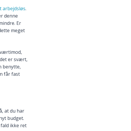
t arbejdsløs
.
ter denne
 mindre. Er
 dette meget
 Tværtimod,
det er svært,
n benytte,
 får fast
å, at du har
nyt budget.
fald ikke ret