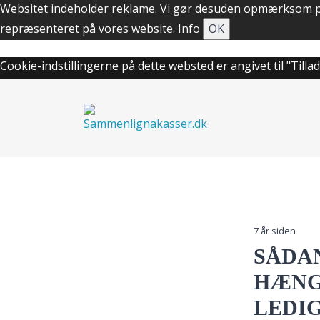
Websitet indeholder reklame. Vi gør desuden opmærksom på,
repræsenteret på vores website.
Info
OK
Cookie-indstillingerne på dette websted er angivet til "Tillad
7 år siden
SÅDAN
HÆNG
LEDI