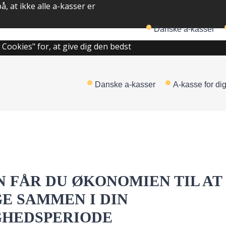
 at ikke alle a-kasser er
Danske a-kasser
 Cookies" for, at give dig den bedst
Danske a-kasser
A-kasse for di
 FÅR DU ØKONOMIEN TIL AT
E SAMMEN I DIN
GHEDSPERIODE