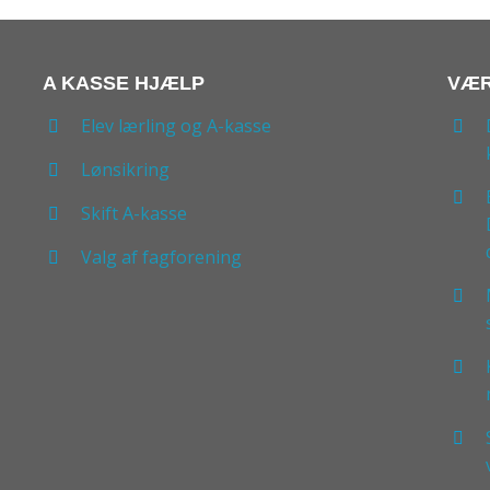
A KASSE HJÆLP
VÆR
Elev lærling og A-kasse
Lønsikring
Skift A-kasse
Valg af fagforening