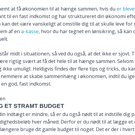
 nemt at få økonomien til at hænge sammen, hvis du
er bleve
ant til en fast indkomst og har struktureret din økonomi ef
kan det være vanskeligt at omstille dig til at skulle leve for
lem af en
a-kasse
, hvor du har tegnet en lønsikring, så kan
elt.
står midt i situationen, så ved du også, at det ikke er sjovt.
ære rigtig svært at få det hele til at hænge sammen. Selvom 
 ikke umuligt. Heldigvis findes der flere tips og tricks, du ka
 nemmere at skabe sammenhæng i økonomien, indtil du igen
en god, fast indkomst.
ÆG ET STRAMT BUDGET
in indtægt er mindre, så er du også nødt til at indstille dig p
dighedsbeløb hver måned. Derfor er du nødt til at lægge et 
længere bruge dit gamle budget til noget. Det er der i hvert 