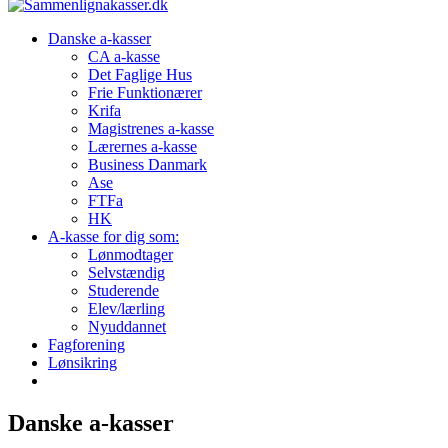
Danske a-kasser
CA a-kasse
Det Faglige Hus
Frie Funktionærer
Krifa
Magistrenes a-kasse
Lærernes a-kasse
Business Danmark
Ase
FTFa
HK
A-kasse for dig som:
Lønmodtager
Selvstændig
Studerende
Elev/lærling
Nyuddannet
Fagforening
Lønsikring
Danske a-kasser