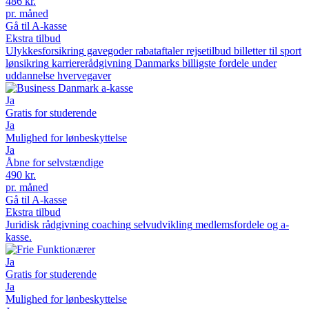
486
kr.
pr. måned
Gå til A-kasse
Ekstra tilbud
Ulykkesforsikring
gavegoder
rabataftaler
rejsetilbud
billetter til sport
lønsikring
karriererådgivning
Danmarks billigste
fordele under
uddannelse
hvervegaver
Ja
Gratis for studerende
Ja
Mulighed for lønbeskyttelse
Ja
Åbne for selvstændige
490
kr.
pr. måned
Gå til A-kasse
Ekstra tilbud
Juridisk rådgivning
coaching
selvudvikling
medlemsfordele og a-
kasse.
Ja
Gratis for studerende
Ja
Mulighed for lønbeskyttelse