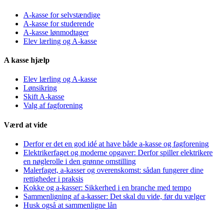
A-kasse for selvstændige
A-kasse for studerende
A-kasse lønmodtager
Elev lærling og A-kasse
A kasse hjælp
Elev lærling og A-kasse
Lønsikring
Skift A-kasse
Valg af fagforening
Værd at vide
Derfor er det en god idé at have både a-kasse og fagforening
Elektrikerfaget og moderne opgaver: Derfor spiller elektrikere
en nøglerolle i den grønne omstilling
Malerfaget, a-kasser og overenskomst: sådan fungerer dine
rettigheder i praksis
Kokke og a-kasser: Sikkerhed i en branche med tempo
Sammenligning af a-kasser: Det skal du vide, før du vælger
Husk også at sammenligne lån