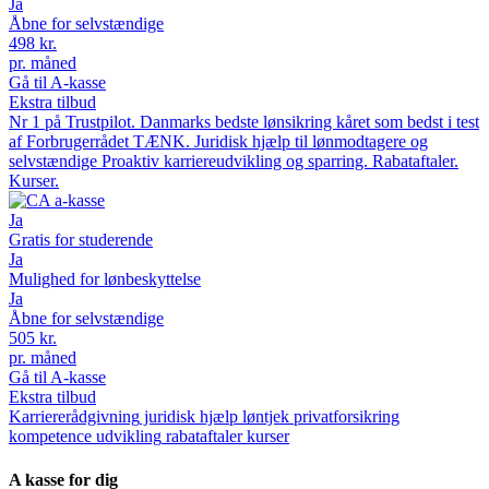
Ja
Åbne for selvstændige
498
kr.
pr. måned
Gå til A-kasse
Ekstra tilbud
Nr 1 på Trustpilot. Danmarks bedste lønsikring kåret som bedst i test
af Forbrugerrådet TÆNK. Juridisk hjælp til lønmodtagere og
selvstændige Proaktiv karriereudvikling og sparring. Rabataftaler.
Kurser.
Ja
Gratis for studerende
Ja
Mulighed for lønbeskyttelse
Ja
Åbne for selvstændige
505
kr.
pr. måned
Gå til A-kasse
Ekstra tilbud
Karriererådgivning
juridisk hjælp
løntjek
privatforsikring
kompetence udvikling
rabataftaler
kurser
A kasse for dig