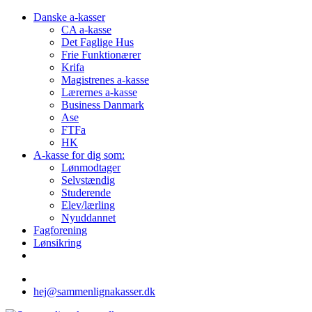
Danske a-kasser
CA a-kasse
Det Faglige Hus
Frie Funktionærer
Krifa
Magistrenes a-kasse
Lærernes a-kasse
Business Danmark
Ase
FTFa
HK
A-kasse for dig som:
Lønmodtager
Selvstændig
Studerende
Elev/lærling
Nyuddannet
Fagforening
Lønsikring
hej@sammenlignakasser.dk