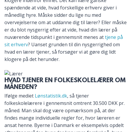
klogere indenfor emnet. Det kan være ganske
spændende at vide, hvad forskellige erhverv giver i
månedlig hyre. Måske sidder du lige nu med
overvejelserne om at uddanne dig til lærer? Eller måske
er du blot nysgerrig efter at vide, hvad din lærer på
nuværende tidspunkt i gennemsnit menes at
tjene på
sit erhverv
? Uanset grunden til din nysgerrighed om
hvad en lærer tjener, så forsøger vi at gøre dig lidt
klogere på det herunder.
HVAD TJENER EN FOLKESKOLELÆRER OM
MÅNEDEN?
Ifølge mediet
Lønstatistik.dk
, så tjener
folkeskolelærere i gennemsnit omtrent 30.500 DKK pr.
måned. Man skal dog være opmærksom på, at der
findes mange individuelle regler for, hvor læreren er
ansat henne. Byerne i Danmark er eksempelvis opdelt