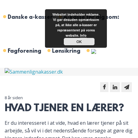
Websitet indeholder reklame.
Danske a-kasser
A-kasse for dig som:
Vi gør desuden opmærksom
på, at ikke alle a-kasser er
repræsenteret på vores
website.
Info
OK
Fagforening
Lønsikring
8 år siden
HVAD TJENER EN LÆRER?
Er du interesseret i at vide, hvad en lærer tjener på sit
arbejde, så vil vi i det nedenstående forsøge at gøre dig