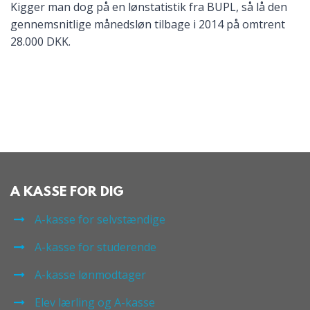
Kigger man dog på en lønstatistik fra BUPL, så lå den
gennemsnitlige månedsløn tilbage i 2014 på omtrent
28.000 DKK.
A KASSE FOR DIG
A-kasse for selvstændige
A-kasse for studerende
A-kasse lønmodtager
Elev lærling og A-kasse