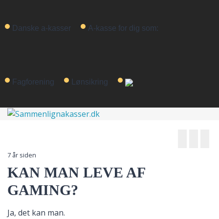
Danske a-kasser
A-kasse for dig som:
Fagforening
Lønsikring
7 år siden
KAN MAN LEVE AF
GAMING?
Ja, det kan man.